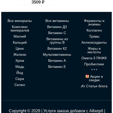
3509
₽
Все минералы
Все витамины
Ферменты и
энзимы
Комплекс
Витамин Д3
минералов
Коллаген
Витамин С
Магний
Травы
Витамины из
Кальций
группы В
Антиоксиданты
Цинк
Витамин К2
Жиры и
кислоты
Железо
Мультивитамины
Омега-3 ПНЖК
Хром
Витамин А
Пробиотики
Медь
Витамин Е
* * *
Йод
Акции и
Сера
скидки
Селен
✍ Статьи блога
Copyright © 2026 | Услуги заказа добавок с Айхерб |