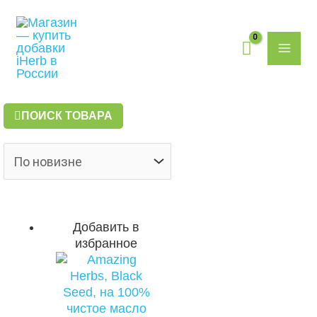
Перейти
Поиск
MAI
к
товаров
содержимому
ME
ПОИСК ТОВАРА
Добавить в
избранное