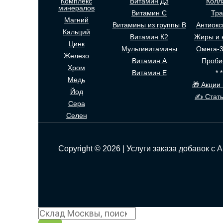
Комплекс
Витамин Д3
Колл
минералов
Витамин С
Тр
Магний
Витамины из группы В
Антиокс
Кальций
Витамин К2
Жиры и 
Цинк
Мультивитамины
Омега-
Железо
Витамин А
Проби
Хром
Витамин Е
* *
Медь
🎁 Акции 
Йод
✍ Стать
Сера
Селен
Copyright © 2026 | Услуги заказа добавок с 