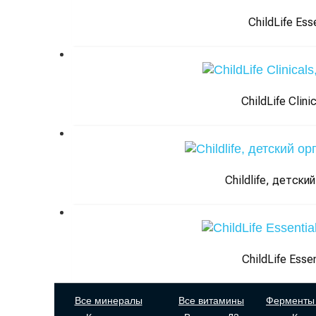
ChildLife Es
ChildLife Clin
Childlife, детски
ChildLife Esse
Все минералы
Все витамины
Ферменты 