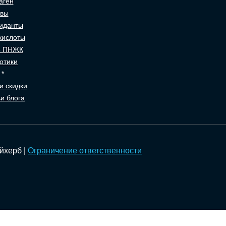
аген
авы
иданты
кислоты
3 ПНЖК
отики
 *
и скидки
и блога
Айхерб |
Ограничение ответственности