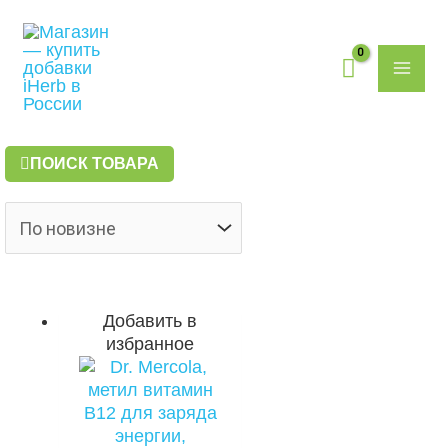
Перейти
Поиск
MAI
к
товаров
содержимому
ME
ПОИСК ТОВАРА
Добавить в
избранное