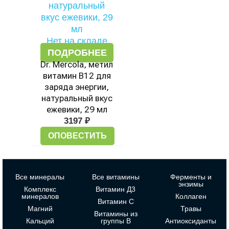
Нет на складе
ПОДРОБНЕЕ
Dr. Mercola, метил
витамин B12 для
заряда энергии,
натуральный вкус
ежевики, 29 мл
3197
₽
ОПОВЕСТИТЬ
Все минералы
Все витамины
Ферменты и
энзимы
Комплекс
Витамин Д3
минералов
Коллаген
Витамин С
Магний
Травы
Витамины из
Кальций
группы В
Антиоксиданты