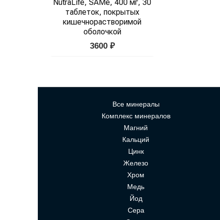
NutraLife, SAMe, 400 мг, 30
таблеток, покрытых
кишечнорастворимой
оболочкой
3600
₽
Все минералы
Комплекс минералов
Магний
Кальций
Цинк
Железо
Хром
Медь
Йод
Сера