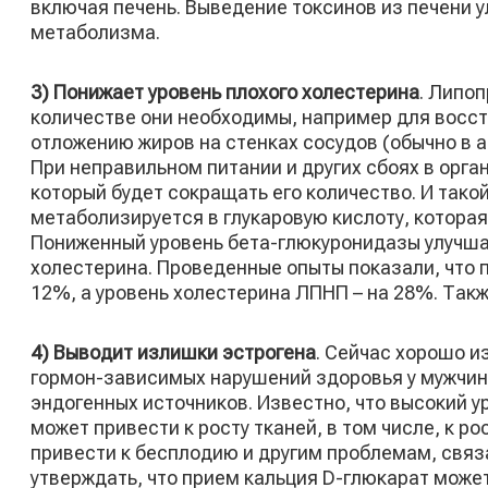
включая печень. Выведение токсинов из печени 
метаболизма.
3) Понижает уровень плохого холестерина
. Липо
количестве они необходимы, например для восс
отложению жиров на стенках сосудов (обычно в а
При неправильном питании и других сбоях в орг
который будет сокращать его количество. И тако
метаболизируется в глукаровую кислоту, котор
Пониженный уровень бета-глюкуронидазы улучша
холестерина. Проведенные опыты показали, что 
12%, а уровень холестерина ЛПНП – на 28%. Такж
4) Выводит излишки эстрогена
. Сейчас хорошо и
гормон-зависимых нарушений здоровья у мужчин
эндогенных источников. Известно, что высокий у
может привести к росту тканей, в том числе, к р
привести к бесплодию и другим проблемам, свя
утверждать, что прием кальция D-глюкарат может