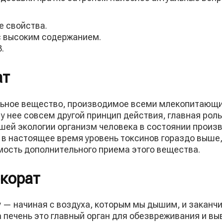
е свойства.
 с высоким содержанием.
.
ат
льное вещество, производимое всеми млекопитающи
у нее совсем другой принцип действия, главная роль
шей экологии организм человека в состоянии произ
о в настоящее время уровень токсинов гораздо выш
имость дополнительного приема этого вещества.
юкорат
 — начиная с воздуха, которым мы дышим, и заканч
печень это главный орган для обезвреживания и выв