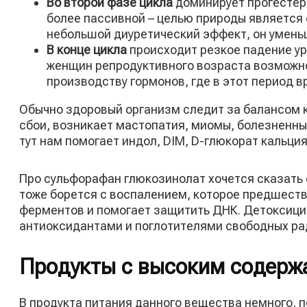
Во второй фазе цикла
доминирует прогестер
более пассивной – целью природы является 
небольшой диуретический эффект, он уменьша
В конце цикла
происходит резкое падение ур
женщин репродуктивного возраста возможно
производству гормонов, где в этот период 
Обычно здоровый организм следит за балансом к
сбои, возникает мастопатия, миомы, болезненны
тут нам помогает индол, DIM, D-глюкорат кальци
Про сульфорафан глюкозинолат хочется сказать
тоже борется с воспалением, которое предшест
ферментов и помогает защитить ДНК. Детоксиц
антиоксидантами и поглотителями свободных рад
Продукты с высоким содерж
В продукта питания данного вещества немного, п