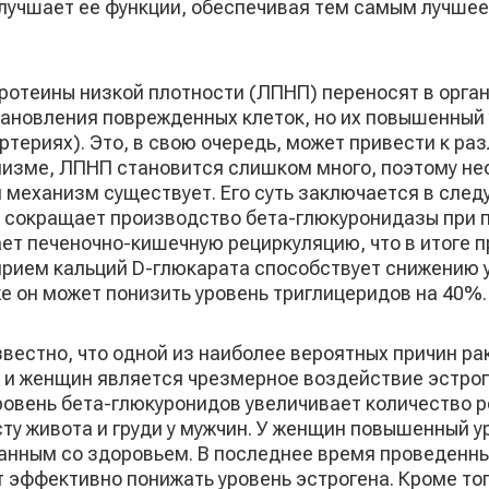
улучшает ее функции, обеспечивая тем самым лучше
протеины низкой плотности (ЛПНП) переносят в орга
тановления поврежденных клеток, но их повышенный
ртериях). Это, в свою очередь, может привести к р
анизме, ЛПНП становится слишком много, поэтому не
й механизм существует. Его суть заключается в сле
ая сокращает производство бета-глюкуронидазы при
ет печеночно-кишечную рециркуляцию, что в итоге 
прием кальций D-глюкарата способствует снижению 
е он может понизить уровень триглицеридов на 40%.
звестно, что одной из наиболее вероятных причин ра
 и женщин является чрезмерное воздействие эстрог
ровень бета-глюкуронидов увеличивает количество р
осту живота и груди у мужчин. У женщин повышенный 
занным со здоровьем. В последнее время проведенн
 эффективно понижать уровень эстрогена. Кроме тог