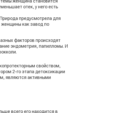
истемы женщина становится
еньшает отек, у него есть
 Природа предусмотрела для
 женщины как завод по
 разных факторов происходят
тание эндометрия, папилломы. И
рокколи.
нкопротекторным свойством,
ором 2-го этапа детоксикации
м, являются активными
льше всего его находится в