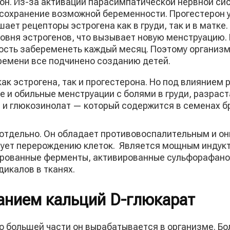
он. Из-за активации парасимпатической нервной с
сохранение возможной беременности. Прогестерон ум
ет рецепторы эстрогена как в груди, так и в матке.
овня эстрогенов, что вызывает новую менструацию.
сть забеременеть каждый месяц. Поэтому организм
времени все подчинено созданию детей.
ак эстрогена, так и прогестерона. Но под влиянием
е и обильные менструации с болями в груди, разрас
я и глюкозинолат — который содержится в семенах б
 отдельно. Он обладает противовоспалительным и о
вует перерождению клеток. Является мощным индукт
ированные ферменты, активированные сульфорафано
икалов в тканях.
анием кальций D-глюкарат
о большей части он вырабатывается в организме. Бо