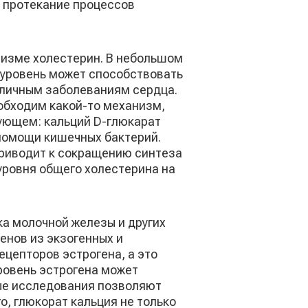
е протекание процессов
низме холестерин. В небольшом
 уровень может способствовать
азличным заболеваниям сердца.
обходим какой-то механизм,
дующем: кальций D-глюкарат
 помощи кишечных бактерий.
приводит к сокращению синтеза
уровня общего холестерина на
ка молочной железы и других
енов из экзогенных и
ецепторов эстрогена, а это
уровень эстрогена может
ые исследования позволяют
о, глюкорат кальция не только