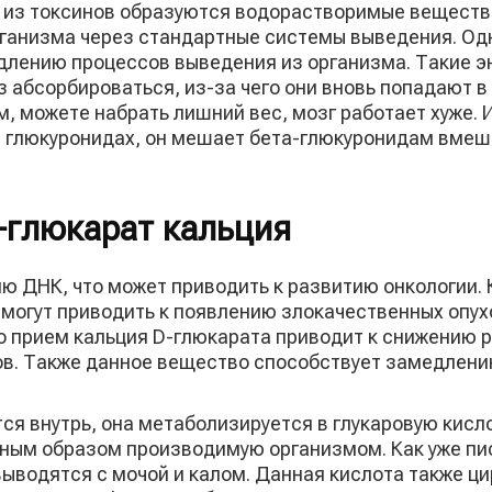
и из токсинов образуются водорастворимые веществ
рганизма через стандартные системы выведения. Од
длению процессов выведения из организма. Такие э
 абсорбироваться, из-за чего они вновь попадают в к
м, можете набрать лишний вес, мозг работает хуже. 
в глюкуронидах, он мешает бета-глюкуронидам вмеш
-глюкарат кальция
ю ДНК, что может приводить к развитию онкологии. 
 могут приводить к появлению злокачественных опух
о прием кальция D-глюкарата приводит к снижению р
тов. Также данное вещество способствует замедлени
тся внутрь, она метаболизируется в глукаровую кисл
ным образом производимую организмом. Как уже пис
ыводятся с мочой и калом. Данная кислота также ци