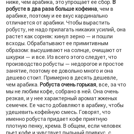
ниже, чем арабика, это упрощает ее сбор.
В
робусте в два раза больше кофеина
, чем в
арабике, поэтому и ее вкус кардинально
отличается от арабики. Чтобы вырастить
робусту, не надо прилагать никаких усилий, она
растет как сорняк: кинул зерно — и пошли
всходы. Обрабатывают ее примитивным
образом: высушивают на солнце, очищают от
шкурки — и все. Из всего этого следует, что
производство робусты — недорогое и простое
занятие, поэтому ее довольно много и она
дешево стоит. Примерно в десять дешевле,
чем арабика.
Робуста очень горькая
, все, за что
мы не любим кофе, собрано в ней. Она очень
резкая, и у нее характерный аромат жженых
семечек. Ее часто добавляют в арабику, чтобы
удешевить кофейную смесь. Говорят, что
именно робуста придает кофе приятную
плотную пенку, крема. В общем, если человек
пьет кофе и чувствует пыльный привкус, с