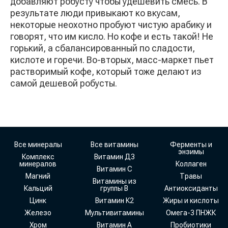
добавляют робусту чтобы удешевить смесь. В
результате люди привыкают ко вкусам,
некоторые неохотно пробуют чистую арабику и
говорят, что им кисло. Но кофе и есть такой! Не
горький, а сбалансированный по сладости,
кислоте и горечи. Во-вторых, масс-маркет пьет
растворимый кофе, который тоже делают из
самой дешевой робусты.
Все минералы
Все витамины
Ферменты и
энзимы
Комплекс
Витамин Д3
минералов
Коллаген
Витамин С
Магний
Травы
Витамины из
Кальций
группы В
Антиоксиданты
Цинк
Витамин К2
Жиры и кислоты
Железо
Мультивитамины
Омега-3 ПНЖК
Хром
Витамин А
Пробиотики