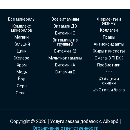
Все минералы
Все витамины
Ферменты и
энзимы
Комплекс
Витамин Д3
минералов
Коллаген
Витамин С
Магний
Травы
Витамины из
Кальций
группы В
Антиоксиданты
Цинк
Витамин К2
Жиры и кислоты
Железо
Мультивитамины
Омега-3 ПНЖК
Хром
Витамин А
Пробиотики
Медь
Витамин Е
* * *
Йод
🎁 Акции и
скидки
Сера
✍ Статьи блога
Селен
Copyright © 2026 | Услуги заказа добавок с Айхерб |
Ограничение ответственности