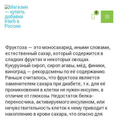
Перейти
Поиск
MAI
к
товаров
содержимому
ME
Фруктоза — это моносахарид, иными словами,
естественный сахар, который содержится в
сладких фруктах и некоторых овощах.
Кукурузный сироп, сироп агавы, мёд, финики,
виноград — рекордсмены по её содержанию.
Раньше считалось, что фруктоза является
заменителем сахара при диабете, т.к. для её
проникновения в клетки не нужен инсулин, в
отличие от глюкозы. Недостаток белка-
переносчика, активируемого инсулином, или
нечувствительность клеток к нему приводит к
накоплению в крови сахара, что опасно для