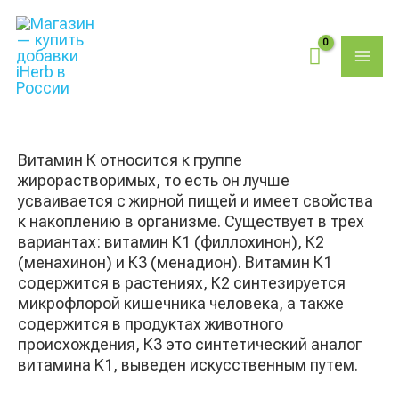
Перейти
Поиск
MAI
к
товаров
содержимому
ME
Витамин К относится к группе
жирорастворимых, то есть он лучше
усваивается с жирной пищей и имеет свойства
к накоплению в организме. Существует в трех
вариантах: витамин К1 (филлохинон), К2
(менахинон) и К3 (менадион). Витамин К1
содержится в растениях, К2 синтезируется
микрофлорой кишечника человека, а также
содержится в продуктах животного
происхождения, К3 это синтетический аналог
витамина K1, выведен искусственным путем.