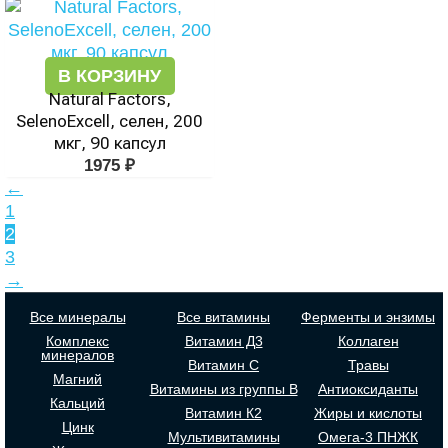
В КОРЗИНУ
Natural Factors,
SelenoExcell, селен, 200
мкг, 90 капсул
1975
₽
←
1
2
3
→
Все минералы
Все витамины
Ферменты и энзимы
Комплекс
Витамин Д3
Коллаген
минералов
Витамин С
Травы
Магний
Витамины из группы В
Антиоксиданты
Кальций
Витамин К2
Жиры и кислоты
Цинк
Мультивитамины
Омега-3 ПНЖК