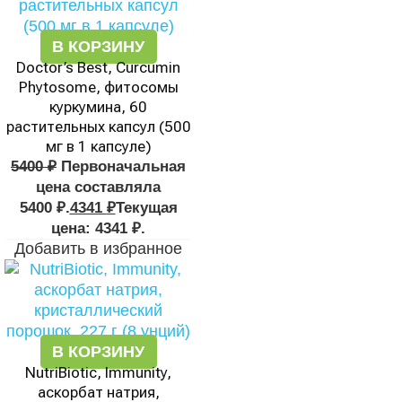
В КОРЗИНУ
Doctor’s Best, Curcumin
Phytosome, фитосомы
куркумина, 60
растительных капсул (500
мг в 1 капсуле)
5400
₽
Первоначальная
цена составляла
5400 ₽.
4341
₽
Текущая
цена: 4341 ₽.
Добавить в избранное
В КОРЗИНУ
NutriBiotic, Immunity,
аскорбат натрия,