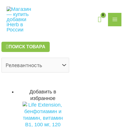
Перейти
Поиск
MAI
к
товаров
содержимому
ME
ПОИСК ТОВАРА
Добавить в
избранное