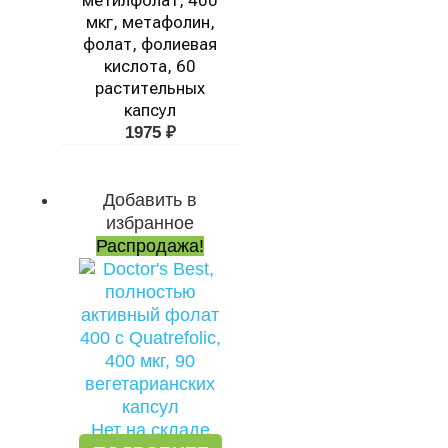
мкг, метафолин,
фолат, фолиевая
кислота, 60
растительных
капсул
1975
₽
Добавить в
Первоначальная
Текущая
избранное
цена
цена:
Распродажа!
составляла
478 ₽.
1421 ₽.
Нет на складе