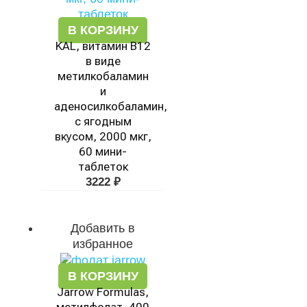
В КОРЗИНУ
KAL, витамин В12
в виде
метилкобаламин
и
аденосилкобаламин,
с ягодным
вкусом, 2000 мкг,
60 мини-
таблеток
3222
₽
Добавить в
избранное
В КОРЗИНУ
Jarrow Formulas,
метилфолат, 400