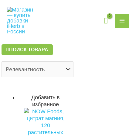
Перейти
Поиск
MAI
к
товаров
содержимому
ME
ПОИСК ТОВАРА
Добавить в
избранное