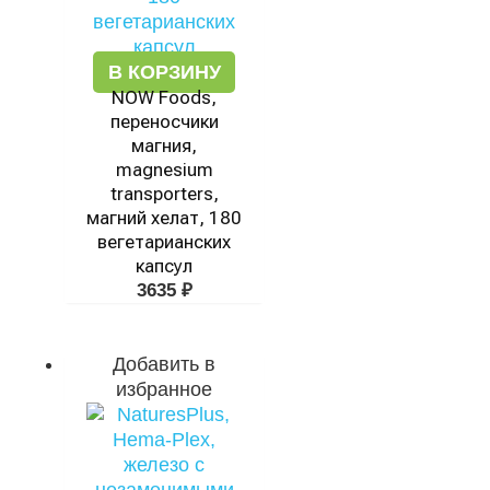
В КОРЗИНУ
NOW Foods,
переносчики
магния,
magnesium
transporters,
магний хелат, 180
вегетарианских
капсул
3635
₽
Добавить в
избранное