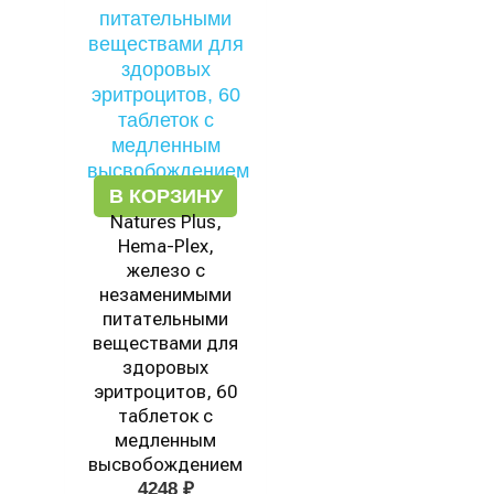
В КОРЗИНУ
Natures Plus,
Hema-Plex,
железо с
незаменимыми
питательными
веществами для
здоровых
эритроцитов, 60
таблеток с
медленным
высвобождением
4248
₽