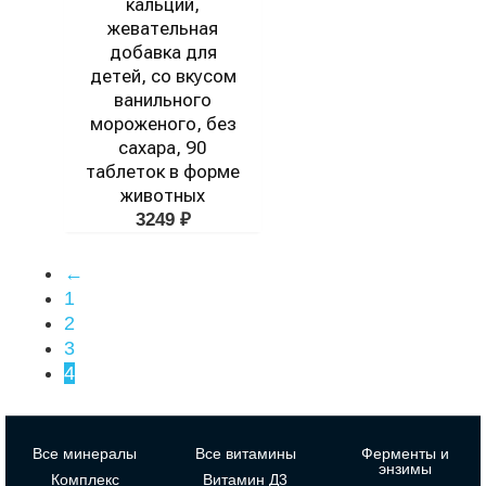
кальций,
жевательная
добавка для
детей, со вкусом
ванильного
мороженого, без
сахара, 90
таблеток в форме
животных
3249
₽
←
1
2
3
4
Все минералы
Все витамины
Ферменты и
энзимы
Комплекс
Витамин Д3