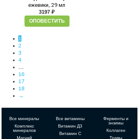
ежевики, 29 мл
3197
₽
ОПОВЕСТИТЬ
1
2
3
4
…
16
17
18
→
Все минералы
Все витамины
Ферменты и
энзимы
Комплекс
Витамин Д3
минералов
Коллаген
Витамин С
Магний
Травы