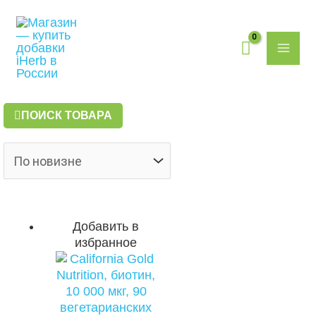
Перейти
Поиск
MAI
к
товаров
содержимому
ME
ПОИСК ТОВАРА
Добавить в
избранное