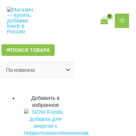
Перейти
Поиск
MAI
к
товаров
содержимому
ME
ПОИСК ТОВАРА
Добавить в
избранное