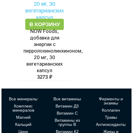
В КОРЗИНУ
NOW Foods,
добавка для
энергии с
пирролохинолинхиноном,
20 мг, 30
вегетарианских
капсул
3273
₽
Все минералы
Все витамины
Ферменты и
энзимы
Комплекс
Витамин Д3
минералов
Коллаген
Витамин С
Магний
Травы
Витамины из
Кальций
группы В
Антиоксиданты
Цинк
Витамин К2
Жиры и