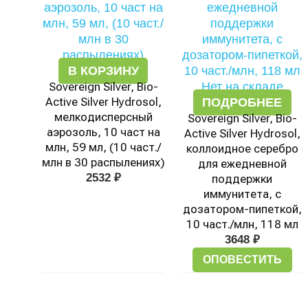
В КОРЗИНУ
Sovereign Silver, Bio-
Нет на складе
Active Silver Hydrosol,
ПОДРОБНЕЕ
мелкодисперсный
Sovereign Silver, Bio-
аэрозоль, 10 част на
Active Silver Hydrosol,
млн, 59 мл, (10 част./
коллоидное серебро
млн в 30 распылениях)
для ежедневной
2532
₽
поддержки
иммунитета, с
дозатором-пипеткой,
10 част./млн, 118 мл
3648
₽
ОПОВЕСТИТЬ