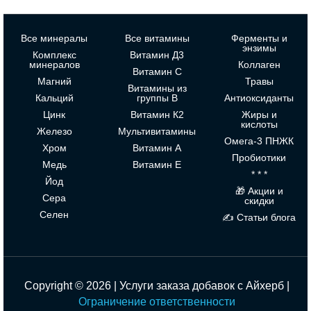
Все минералы
Все витамины
Ферменты и
энзимы
Комплекс
Витамин Д3
минералов
Коллаген
Витамин С
Магний
Травы
Витамины из
Кальций
группы В
Антиоксиданты
Цинк
Витамин К2
Жиры и
кислоты
Железо
Мультивитамины
Омега-3 ПНЖК
Хром
Витамин А
Пробиотики
Медь
Витамин Е
* * *
Йод
🎁 Акции и
Сера
скидки
Селен
✍ Статьи блога
Copyright © 2026 | Услуги заказа добавок с Айхерб |
Ограничение ответственности