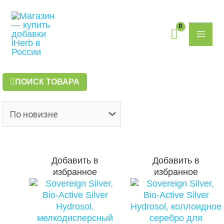
Перейти
Поиск
MAI
к
товаров
содержимому
ME
ПОИСК ТОВАРА
Добавить в
Добавить в
избранное
избранное