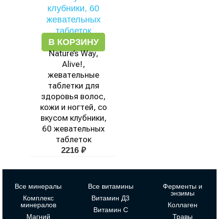
В КОРЗИНУ
Nature’s Way,
Alive!,
жевательные
таблетки для
здоровья волос,
кожи и ногтей, со
вкусом клубники,
60 жевательных
таблеток
2216
₽
Все минералы
Все витамины
Ферменты и
энзимы
Комплекс
Витамин Д3
минералов
Коллаген
Витамин С
Магний
Травы