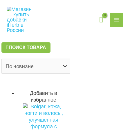
Перейти
Поиск
MAI
к
товаров
содержимому
ME
ПОИСК ТОВАРА
Добавить в
избранное