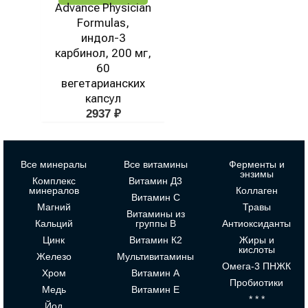
Advance Physician
Formulas,
индол-3
карбинол, 200 мг,
60
вегетарианских
капсул
2937
₽
Все минералы
Все витамины
Ферменты и
энзимы
Комплекс
Витамин Д3
минералов
Коллаген
Витамин С
Магний
Травы
Витамины из
Кальций
группы В
Антиоксиданты
Цинк
Витамин К2
Жиры и
кислоты
Железо
Мультивитамины
Омега-3 ПНЖК
Хром
Витамин А
Пробиотики
Медь
Витамин Е
* * *
Йод