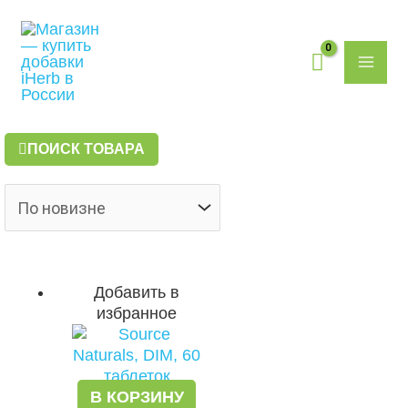
Перейти
MAI
к
содержимому
ME
ПОИСК ТОВАРА
Добавить в
избранное
В КОРЗИНУ