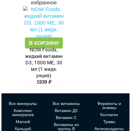
избранное
В КОРЗИНУ
NOW Foods,
жидкий витамин
D3, 1000 МЕ, 30
мл (1 жидк.
унция)
1939
₽
Все минералы
Все витамины
Ферменты и
энзимы
Комплекс
Витамин Д3
минералов
Коллаген
Витамин С
Магний
Травы
Витамины из
Кальций
группы В
Антиоксиданты