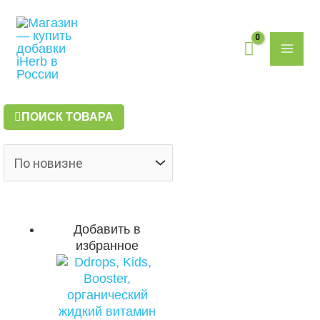
Перейти
Поиск
MAI
к
товаров
содержимому
ME
ПОИСК ТОВАРА
Добавить в
избранное