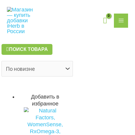
Перейти
Поиск
MAI
к
товаров
содержимому
ME
ПОИСК ТОВАРА
Добавить в
избранное