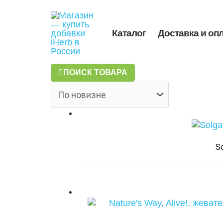
Перейти
Поиск
к
товаров
содержимому
Каталог
Доставка и оп
ПОИСК ТОВАРА
S