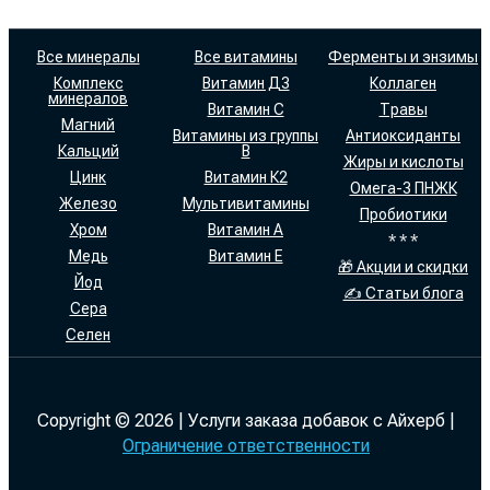
Все минералы
Все витамины
Ферменты и энзимы
Комплекс
Витамин Д3
Коллаген
минералов
Витамин С
Травы
Магний
Витамины из группы
Антиоксиданты
Кальций
В
Жиры и кислоты
Цинк
Витамин К2
Омега-3 ПНЖК
Железо
Мультивитамины
Пробиотики
Хром
Витамин А
* * *
Медь
Витамин Е
🎁 Акции и скидки
Йод
✍ Статьи блога
Сера
Селен
Copyright © 2026 | Услуги заказа добавок с Айхерб |
Ограничение ответственности