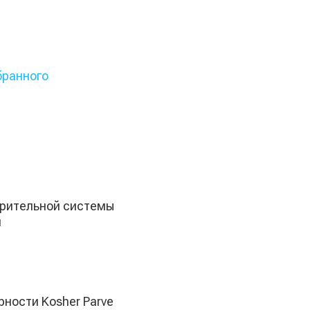
бранного
рительной системы
и
ности Kosher Parve