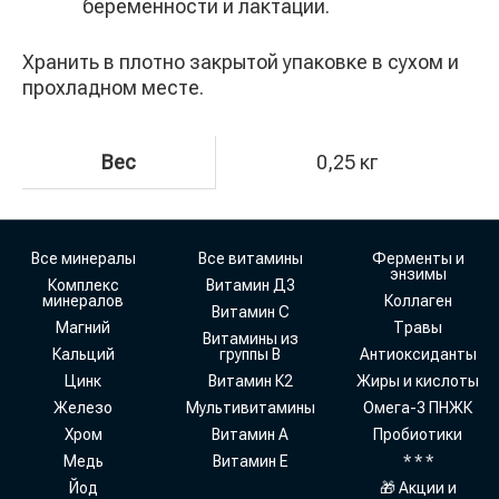
беременности и лактации.
Хранить в плотно закрытой упаковке в сухом и
прохладном месте.
Вес
0,25 кг
Все минералы
Все витамины
Ферменты и
энзимы
Комплекс
Витамин Д3
минералов
Коллаген
Витамин С
Магний
Травы
Витамины из
Кальций
группы В
Антиоксиданты
Цинк
Витамин К2
Жиры и кислоты
Железо
Мультивитамины
Омега-3 ПНЖК
Хром
Витамин А
Пробиотики
Медь
Витамин Е
* * *
Йод
🎁 Акции и