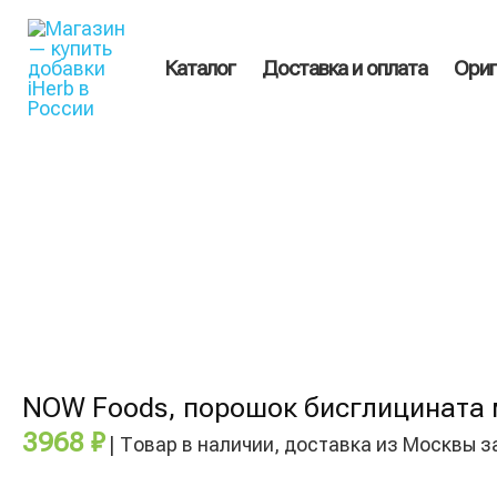
Перейти
Поиск
к
товаров
содержимому
Каталог
Доставка и оплата
Ориг
Количество
товара
NOW
Foods,
порошок
бисглицината
магния,
227
г
(8
унций)
NOW Foods, порошок бисглицината м
3968
₽
| Товар в наличии, доставка из Москвы з