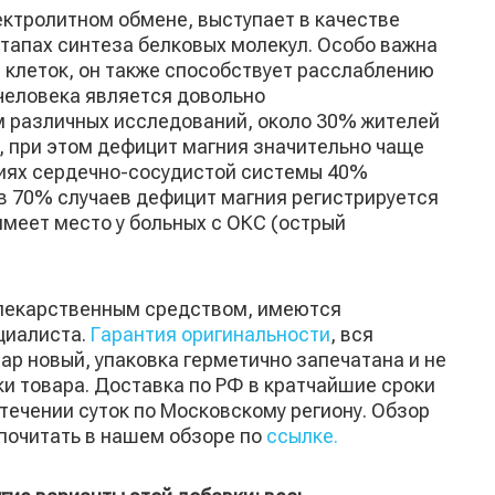
ектролитном обмене, выступает в качестве
этапах синтеза белковых молекул. Особо важна
 клеток, он также способствует расслаблению
человека является довольно
м различных исследований, около 30% жителей
, при этом дефицит магния значительно чаще
ниях сердечно-сосудистой системы 40%
в 70% случаев дефицит магния регистрируется
 имеет место у больных с ОКС (острый
я лекарственным средством, имеются
циалиста.
Гарантия оригинальности
, вся
ар новый, упаковка герметично запечатана и не
и товара. Доставка по РФ в кратчайшие сроки
 течении суток по Московскому региону. Обзор
почитать в нашем обзоре по
ссылке.