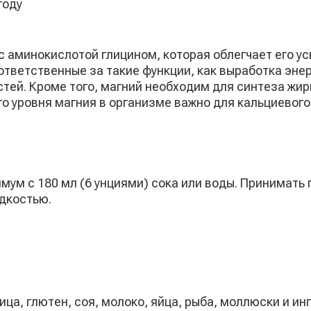
году
с аминокислотой глицином, которая облегчает его 
ответственные за такие функции, как выработка эне
тей. Кроме того, магний необходим для синтеза жир
уровня магния в организме важно для кальциевого о
ум с 180 мл (6 унциями) сока или воды. Принимать п
дкостью.
ца, глютен, соя, молоко, яйца, рыба, моллюски и ин