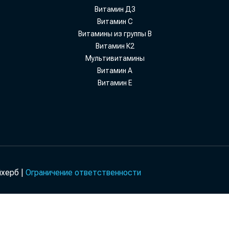
Витамин Д3
Витамин С
Витамины из группы В
Витамин К2
Мультивитамины
Витамин А
Витамин Е
йхерб |
Ограничение ответственности