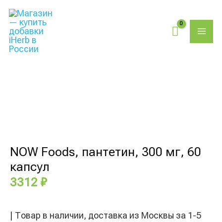
Перейти
Поиск
MAI
к
товаров
содержимому
ME
Количество
товара
NOW
Foods,
пантетин,
300
мг,
NOW Foods, пантетин, 300 мг, 60
60
капсул
капсул
3312
₽
| Товар в наличии, доставка из Москвы за 1-5