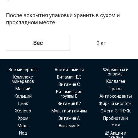
После вскрытия упаковки хранить в сухом и
прохладном месте.
Вес
2 кг
Все минералы
Все витамины
Ферменты и
энзимы
Комплекс
Витамин Д3
минералов
Коллаген
Витамин С
Магний
Травы
Витамины из
Кальций
группы В
Антиоксиданты
Цинк
Витамин К2
Жиры и кислоты
Железо
Мультивитамины
Омега-3 ПНЖК
Хром
Витамин А
Пробиотики
Медь
Витамин Е
* * *
Йод
🎁 Акции и
скидки