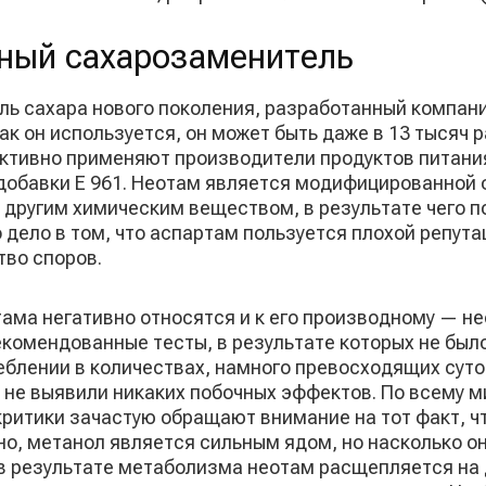
ный сахарозаменитель
ль сахара нового поколения, разработанный компани
 как он используется, он может быть даже в 13 тысяч 
ктивно применяют производители продуктов питания
добавки Е 961. Неотам является модифицированной 
другим химическим веществом, в результате чего п
 дело в том, что аспартам пользуется плохой репута
во споров.
ама негативно относятся и к его производному — не
комендованные тесты, в результате которых не было
еблении в количествах, намного превосходящих суто
не выявили никаких побочных эффектов. По всему м
критики зачастую обращают внимание на тот факт, ч
о, метанол является сильным ядом, но насколько он
 в результате метаболизма неотам расщепляется на