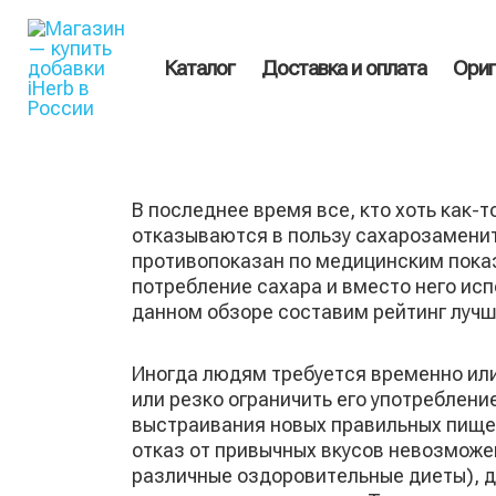
Перейти
Поиск
к
товаров
содержимому
Каталог
Доставка и оплата
Ориг
В последнее время все, кто хоть как-
отказываются в пользу сахарозамените
противопоказан по медицинским показ
потребление сахара и вместо него ис
данном обзоре составим рейтинг лучш
Иногда людям требуется временно или
или резко ограничить его употреблени
выстраивания новых правильных пищев
отказ от привычных вкусов невозможе
различные оздоровительные диеты), д