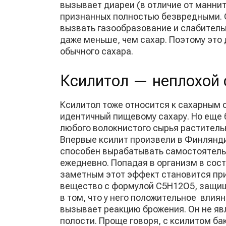
вызывает диареи (в отличие от манни
признанных полностью безвредными. О
вызвать газообразование и слабитель
даже меньше, чем сахар. Поэтому это 
обычного сахара.
Ксилитол — неплохой 
Ксилитол тоже относится к сахарным с
идентичный пищевому сахару. Но еще 
любого волокнистого сырья растительн
Впервые ксилит произвели в Финлянди
способен вырабатывать самостоятельн
ежедневно. Попадая в организм в сост
заметным этот эффект становится при 
вещество с формулой С5Н12О5, защища
в том, что у него положительное влиян
вызывает реакцию брожения. Он не яв
полости. Проще говоря, с ксилитом ба