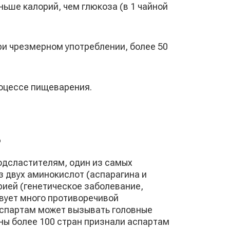
ньше калорий, чем глюкоза (в 1 чайной
ри чрезмерном употреблении, более 50
оцессе пищеварения.
ь
одсластителям, один из самых
з двух аминокислот (аспарагина и
ией (генетическое заболевание,
ует много противоречивой
аспартам может вызывать головные
аны более 100 стран признали аспартам