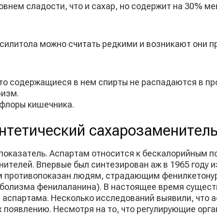
овнем сладости, что и сахар, но содержит на 30% ме
силитола можно считать редкими и возникают они п
то содержащиеся в нем спирты не распадаются в пр
ризм.
флоры кишечника.
нтетический сахарозаменител
показатель. Аспартам относится к бескалорийным п
ителей. Впервые был синтезирован аж в 1965 году и
м противопоказан людям, страдающим фенилкетонур
олизма фенилаланина). В настоящее время существ
 аспартама. Несколько исследований выявили, что 
их появлению. Несмотря на то, что регулирующие орг