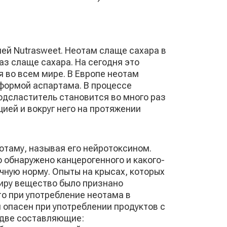
ей Nutrasweet. Неотам слаще сахара в
раз слаще сахара. На сегодня это
 во всем мире. В Европе неотам
формой аспартама. В процессе
одсластитель становится во много раз
цией и вокруг него на протяжении
отаму, называя его нейротоксином.
 обнаружено канцерогенного и какого-
чную норму. Опыты на крысах, которых
иру вещество было признано
то при употребление неотама в
 опасен при употреблении продуктов с
 две составляющие: