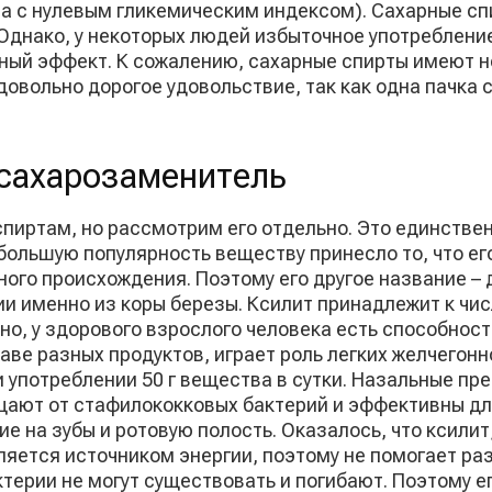
та с нулевым гликемическим индексом). Сахарные сп
днако, у некоторых людей избыточное употреблени
ный эффект. К сожалению, сахарные спирты имеют н
довольно дорогое удовольствие, так как одна пачка 
сахарозаменитель
пиртам, но рассмотрим его отдельно. Это единственн
большую популярность веществу принесло то, что ег
ого происхождения. Поэтому его другое название – 
и именно из коры березы. Ксилит принадлежит к чис
о, у здорового взрослого человека есть способност
аве разных продуктов, играет роль легких желчегонн
употреблении 50 г вещества в сутки. Назальные пре
ют от стафилококковых бактерий и эффективны для
ие на зубы и ротовую полость. Оказалось, что ксилит,
ляется источником энергии, поэтому не помогает р
ктерии не могут существовать и погибают. Поэтому е