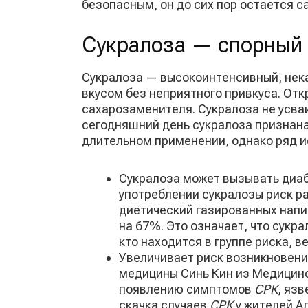
безопасным, он до сих пор остается
Сукралоза — спорный 
Сукралоза — высокоинтенсивный, нека
вкусом без неприятного привкуса. Откр
сахарозаменителя. Сукралоза не усва
сегодняшний день сукралоза признана
длительном применении, однако ряд и
Сукралоза может вызывать диаб
употреблении сукралозы риск р
диетический газированных напи
на 67%. Это означает, что сукр
кто находится в группе риска, 
Увеличивает риск возникновени
медицины Синь Кин из Медицинс
появлению симптомов
СРК
, яз
скачка случаев
СРК
у жителей А