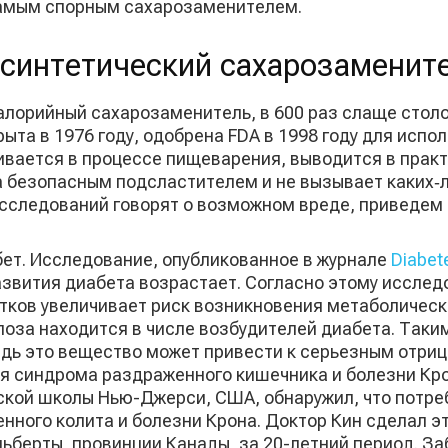
 самым спорным сахарозаменителем.
синтетический сахарозаменит
лорийный сахарозаменитель, в 600 раз слаще столо
ыта в 1976 году, одобрена FDA в 1998 году для испо
ивается в процессе пищеварения, выводится в прак
 безопасным подсластителем и не вызывает каких‑
сследований говорят о возможном вреде, приведем
ет. Исследование, опубликованное в журнале
Diabet
азвития диабета возрастает. Согласно этому иссле
тков увеличивает риск возникновения метаболическо
алоза находится в числе возбудителей диабета. Таким
ведь это вещество может привести к серьезным отр
я синдрома раздраженного кишечника и болезни Кро
кой школы Нью-Джерси, США, обнаружил, что потре
венного колита и болезни Крона. Доктор Кин сделал э
льберты, провинции Канады, за 20-летний период. З