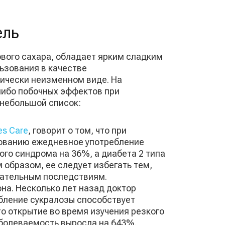
ель
вого сахара, обладает ярким сладким
льзования в качестве
тически неизменном виде. На
либо побочных эффектов при
 небольшой список:
es Care
, говорит о том, что при
дованию ежедневное употребление
го синдрома на 36%, а диабета 2 типа
 образом, ее следует избегать тем,
ицательным последствиям.
на. Несколько лет назад доктор
бление сукралозы способствует
то открытие во время изучения резкого
аболеваемость выросла на 643%.