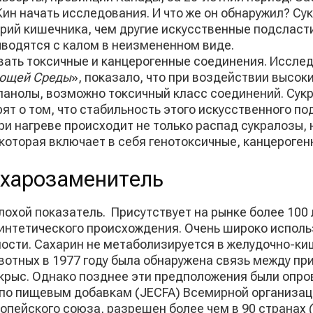
ин начать исследования. И что же он обнаружил? Су
рий кишечника, чем другие искусственные подсласти
ыводятся с калом в неизмененном виде.
ать токсичные и канцерогенные соединения. Исслед
ающей Среды
», показало, что при воздействии высок
анолы, возможно токсичный класс соединений. Сук
рят о том, что стабильность этого искусственного 
ри нагреве происходит не только распад сукралозы,
которая включает в себя генотоксичные, канцероге
ахарозаменитель
лохой показатель. Присутствует на рынке более 100
тетического происхождения. Очень широко использ
ти. Сахарин не метаболизируется в желудочно-кише
ивотных в 1977 году была обнаружена связь между п
 крыс. Однако позднее эти предположения были опро
по пищевым добавкам (JECFA) Всемирной организац
ейского союза, разрешен более чем в 90 странах (в