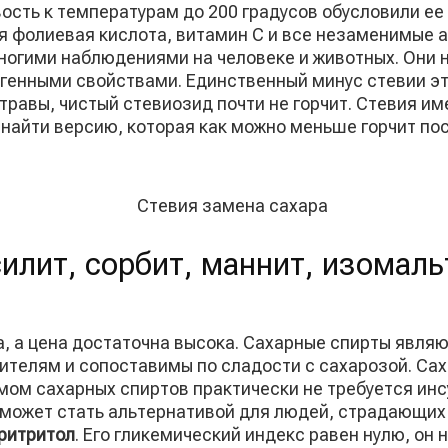
вость к температурам до 200 градусов обусловили е
я фолиевая кислота, витамин C и все незаменимые 
огими наблюдениями на человеке и животных. Они 
генными свойствами. Единственный минус стевии это
травы, чистый стевиозид почти не горчит. Стевия и
найти версию, которая как можно меньше горчит пос
лит, сорбит, маннит, изомальт
 а цена достаточна высока. Сахарные спирты явля
ителям и сопоставимы по сладости с сахарозой. С
мом сахарных спиртов практически не требуется инс
 может стать альтернативой для людей, страдающих
ритритол
. Его гликемический индекс равен нулю, он