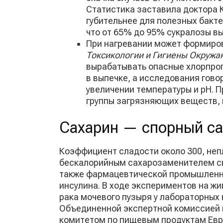
Статистика заставила доктора К
губительнее для полезных бакте
что от 65% до 95% сукралозы в
При нагревании может формиров
Токсикологии и Гигиены Окруж
вырабатывать опасные хлорпроп
в выпечке, а исследования гово
увеличении температуры и рН. П
группы загрязняющих веществ, 
Сахарин — спорный с
Коэффициент сладости около 300, неп
бескалорийным сахарозаменителем син
также фармацевтической промышленнос
инсулина. В ходе экспериментов на ж
рака мочевого пузыря у лабораторных
Объединенной экспертной комиссией 
комитетом по пищевым продуктам Европ