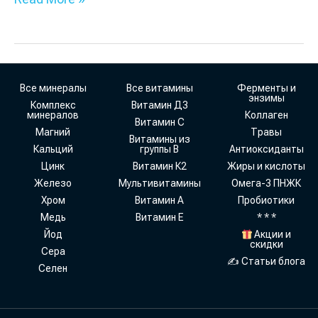
Все минералы
Все витамины
Ферменты и
энзимы
Комплекс
Витамин Д3
минералов
Коллаген
Витамин С
Магний
Травы
Витамины из
Кальций
группы В
Антиоксиданты
Цинк
Витамин К2
Жиры и кислоты
Железо
Мультивитамины
Омега-3 ПНЖК
Хром
Витамин А
Пробиотики
Медь
Витамин Е
* * *
Йод
Акции и
скидки
Сера
✍ Статьи блога
Селен