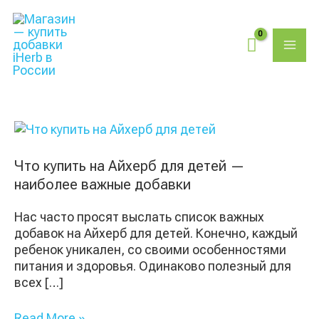
Перейти
Поиск
MAI
к
товаров
содержимому
ME
Что
купить
на
Что купить на Айхерб для детей —
Айхерб
наиболее важные добавки
для
детей
Нас часто просят выслать список важных
—
добавок на Айхерб для детей. Конечно, каждый
наиболее
ребенок уникален, со своими особенностями
важные
питания и здоровья. Одинаково полезный для
добавки
всех […]
Read More »