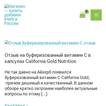
Перейти
Поиск
MAI
к
товаров
содержимому
ME
Отзыв
на
буферизованный
Отзыв на буферизованный витамин C в
витамин
капсулах California Gold Nutrition
C
в
Не так давно на Айхерб появился
капсулах
буферизованный витамин C California Gold,
California
причем дешевый и качественный. В данном
Gold
обзоре кратко затронем наиболее актуальные
Nutrition
вопросы по этому […]
Read More »