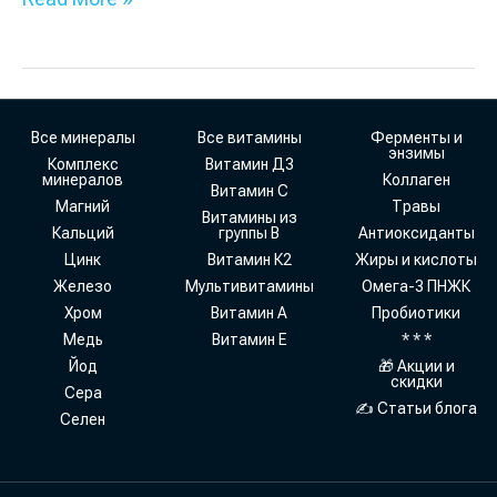
Все минералы
Все витамины
Ферменты и
энзимы
Комплекс
Витамин Д3
минералов
Коллаген
Витамин С
Магний
Травы
Витамины из
Кальций
группы В
Антиоксиданты
Цинк
Витамин К2
Жиры и кислоты
Железо
Мультивитамины
Омега-3 ПНЖК
Хром
Витамин А
Пробиотики
Медь
Витамин Е
* * *
Йод
🎁 Акции и
скидки
Сера
✍ Статьи блога
Селен