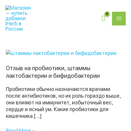
Перейти
Поиск
MAI
к
товаров
содержимому
ME
Отзыв
на
пробиотики,
Отзыв на пробиотики, штаммы
штаммы
лактобактерии и бифидобактерии
лактобактерии
и
Пробиотики обычно назначаются врачами
бифидобактерии
после антибиотиков, но их роль гораздо выше,
они влияют на иммунитет, избыточный вес,
сердце и ясный ум. Какие пробиотики для
кишечника […]
Read More »