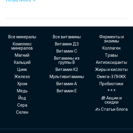
Все минералы
Все витамины
Ферменты и
энзимы
Комплекс
Витамин Д3
минералов
Коллаген
Витамин С
Магний
Травы
Витамины из
Кальций
группы В
Антиоксиданты
Цинк
Витамин К2
Жиры и кислоты
Железо
Мультивитамины
Омега-3 ПНЖК
Хром
Витамин А
Пробиотики
Медь
Витамин Е
* * *
Йод
🎁 Акции и
скидки
Сера
✍ Статьи блога
Селен