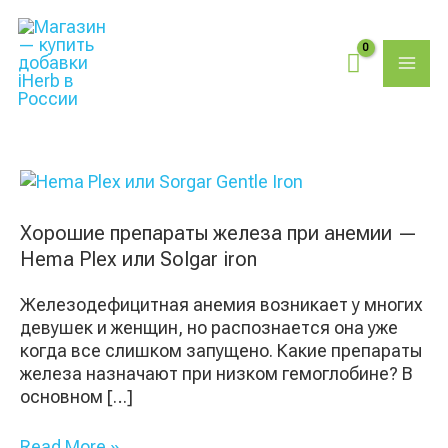
Перейти
Поиск
MAI
к
товаров
содержимому
ME
Хорошие
препараты
железа
Хорошие препараты железа при анемии —
при
Hema Plex или Solgar iron
анемии
—
Железодефицитная анемия возникает у многих
Hema
девушек и женщин, но распознается она уже
Plex
когда все слишком запущено. Какие препараты
или
железа назначают при низком гемоглобине? В
Solgar
основном […]
iron
Read More »