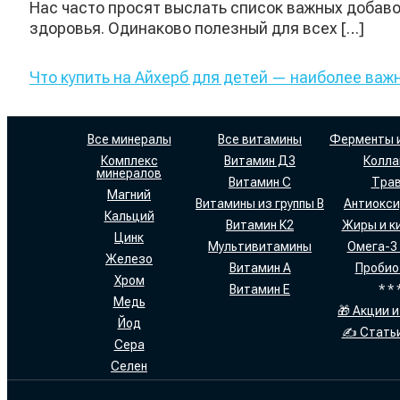
Нас часто просят выслать список важных добаво
здоровья. Одинаково полезный для всех […]
Что купить на Айхерб для детей — наиболее важ
Все минералы
Все витамины
Ферменты 
Комплекс
Витамин Д3
Колла
минералов
Витамин С
Тра
Магний
Витамины из группы В
Антиокс
Кальций
Витамин К2
Жиры и к
Цинк
Мультивитамины
Омега-3
Железо
Витамин А
Пробио
Хром
Витамин Е
* * 
Медь
🎁 Акции и
Йод
✍ Статьи
Сера
Селен