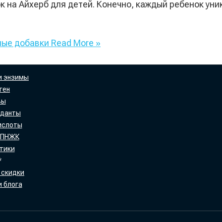
к на Айхерб для детей. Конечно, каждый ребенок уни
ные добавки
Read More »
и энзимы
ген
вы
иданты
ислоты
 ПНЖК
тики
*
 скидки
 блога