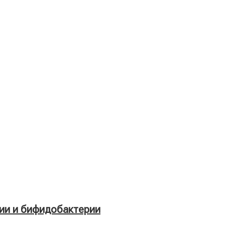
ии и бифидобактерии