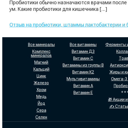
Пробиотики обычно назначаются врачами после а
ум. Какие пробиотики для кишечника […]
Отзыв на пробиотики, штаммы лактобактерии и
Все минералы
Все витамины
Ферменты 
Комплекс
Витамин Д3
Колла
минералов
Витамин С
Тра
Магний
Витамины из группы В
Антиокс
Кальций
Витамин К2
Жиры и к
Цинк
Мультивитамины
Омега-3
Железо
Витамин А
Пробио
Хром
Витамин Е
* * 
Медь
🎁 Акции и
Йод
✍ Статьи
Сера
Селен