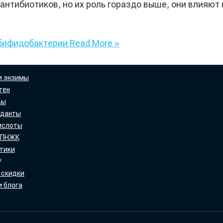
нтибиотиков, но их роль гораздо выше, они влияют 
 бифидобактерии
Read More »
и энзимы
ген
вы
иданты
ислоты
 ПНЖК
тики
*
 скидки
 блога