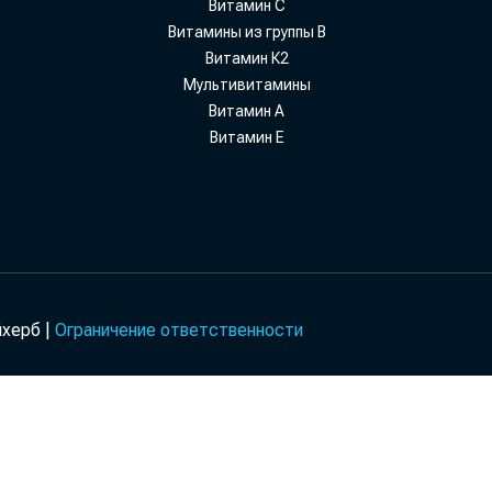
Витамин С
Витамины из группы В
Витамин К2
Мультивитамины
Витамин А
Витамин Е
йхерб |
Ограничение ответственности