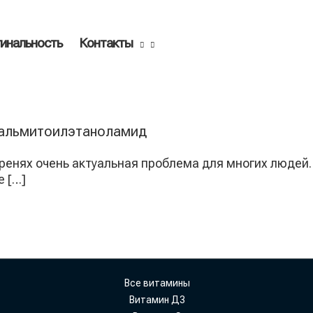
инальность
Контакты
пальмитоилэтаноламид
гренях очень актуальная проблема для многих люде
е […]
Все витамины
Витамин Д3