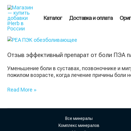
Перейти
Поиск
к
товаров
содержимому
Каталог
Доставка и оплата
Ориг
Отзыв
эффективный
препарат
Отзыв эффективный препарат от боли ПЭА 
от
боли
Уменьшение боли в суставах, позвоночнике и ми
ПЭА
пожилом возрасте, когда лечение причины боли н
пальмитоилэтаноламид
Read More »
Все минералы
Комплекс минералов