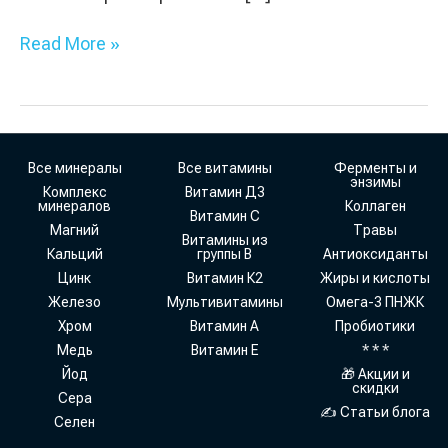
Read More »
Все минералы
Все витамины
Ферменты и
энзимы
Комплекс
Витамин Д3
минералов
Коллаген
Витамин С
Магний
Травы
Витамины из
Кальций
группы В
Антиоксиданты
Цинк
Витамин К2
Жиры и кислоты
Железо
Мультивитамины
Омега-3 ПНЖК
Хром
Витамин А
Пробиотики
Медь
Витамин Е
* * *
Йод
🎁 Акции и
скидки
Сера
✍ Статьи блога
Селен