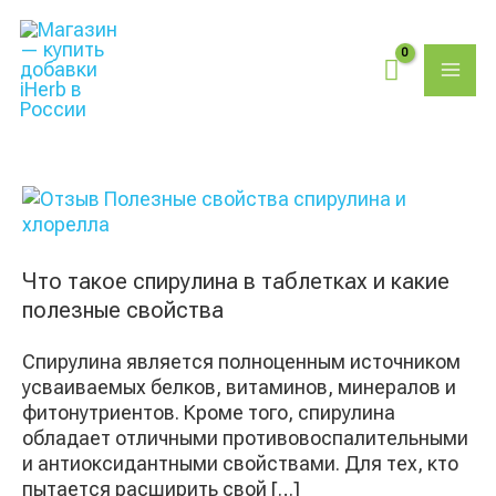
Перейти
Поиск
MAI
к
товаров
содержимому
ME
Что
такое
спирулина
в
Что такое спирулина в таблетках и какие
таблетках
полезные свойства
и
какие
Спирулина является полноценным источником
полезные
усваиваемых белков, витаминов, минералов и
свойства
фитонутриентов. Кроме того, спирулина
обладает отличными противовоспалительными
и антиоксидантными свойствами. Для тех, кто
пытается расширить свой […]