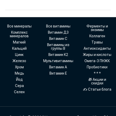
Все минералы
Все витамины
Ферменты и
энзимы
Комплекс
Витамин Д3
минералов
Коллаген
Витамин С
Магний
Травы
Витамины из
Кальций
группы В
Антиоксиданты
Цинк
Витамин К2
Жиры и кислоты
Железо
Мультивитамины
Омега-3 ПНЖК
Хром
Витамин А
Пробиотики
Медь
Витамин Е
* * *
Йод
🎁 Акции и
скидки
Сера
✍ Статьи блога
Селен