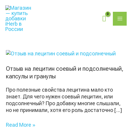
Перейти
Поиск
MAI
к
товаров
содержимому
ME
Отзыв
на
лецитин
Отзыв на лецитин соевый и подсолнечный,
соевый
капсулы и гранулы
и
подсолнечный,
Про полезные свойства лецитина мало кто
капсулы
знает. Для чего нужен соевый лецитин, или
и
подсолнечный? Про добавку многие слышали,
гранулы
но не принимали, хотя его роль достаточно […]
Read More »