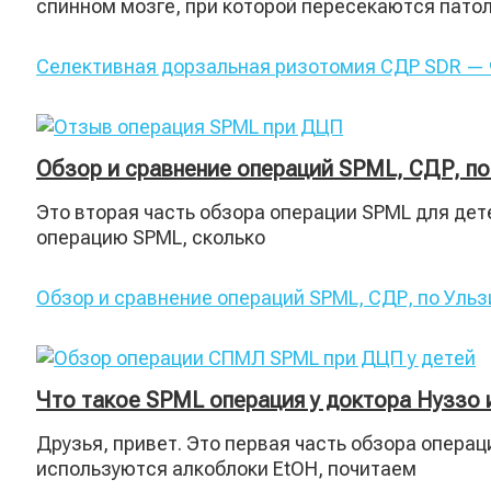
спинном мозге, при которой пересекаются пато
Селективная дорзальная ризотомия СДР SDR — ч
Обзор и сравнение операций SPML, СДР, по
Это вторая часть обзора операции SPML для дет
операцию SPML, сколько
Обзор и сравнение операций SPML, СДР, по Ульз
Что такое SPML операция у доктора Нуззо 
Друзья, привет. Это первая часть обзора операц
используются алкоблоки EtOH, почитаем