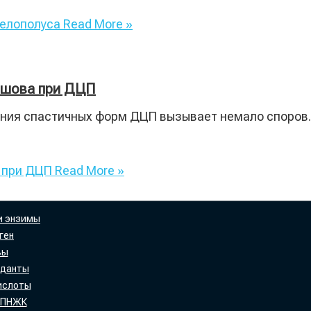
нелополуса
Read More »
ишова при ДЦП
ния спастичных форм ДЦП вызывает немало споров. А
 при ДЦП
Read More »
и энзимы
ген
вы
иданты
ислоты
 ПНЖК