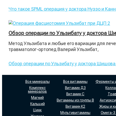
Что такое SPML операция у доктора Нуззо и Кан
Обзор операции по Ульзибату у доктора Ш
Метод Ульзибата и любые его вариации для лече
травматолог-ортопед Валерий Ульзибат,
Обзор операции по Ульзибату у доктора Шишова
Все минералы
Все витамины
Ферменты 
Комплекс
Витамин Д3
Колла
минералов
Витамин С
Тра
Магний
Витамины из группы В
Антиокс
Кальций
Витамин К2
Жиры и к
Цинк
Мультивитамины
Омега-3