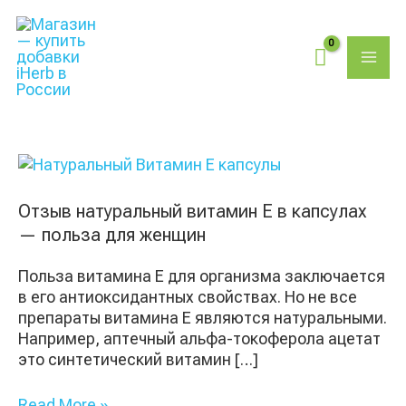
Перейти
Поиск
MAI
к
товаров
содержимому
ME
Отзыв
натуральный
витамин
Отзыв натуральный витамин Е в капсулах
Е
— польза для женщин
в
капсулах
Польза витамина Е для организма заключается
—
в его антиоксидантных свойствах. Но не все
польза
препараты витамина Е являются натуральными.
для
Например, аптечный альфа-токоферола ацетат
женщин
это синтетический витамин […]
Read More »