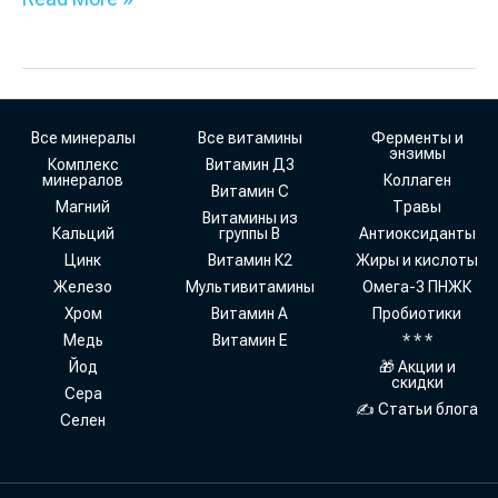
Все минералы
Все витамины
Ферменты и
энзимы
Комплекс
Витамин Д3
минералов
Коллаген
Витамин С
Магний
Травы
Витамины из
Кальций
группы В
Антиоксиданты
Цинк
Витамин К2
Жиры и кислоты
Железо
Мультивитамины
Омега-3 ПНЖК
Хром
Витамин А
Пробиотики
Медь
Витамин Е
* * *
Йод
🎁 Акции и
скидки
Сера
✍ Статьи блога
Селен