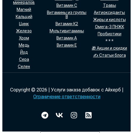
минералов
Витамин С
Травы
Магний
Витамины из группы
Антиоксиданты
Кальций
В
Жиры и кислоты
Цинк
Витамин К2
Омега-3 ПНЖК
Железо
Мультивитамины
Пробиотики
Хром
Витамин А
* * *
Медь
Витамин Е
🎁 Акции и скидки
Йод
✍ Статьи блога
Сера
Селен
Copyright © 2026 | Услуги заказа добавок с Айхерб |
Ограничение ответственности