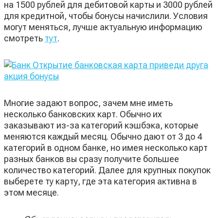
на 1500 рублей для дебитовой карты и 3000 рублей
для кредитной, чтобы бонусы начислили. Условия
могут меняться, лучше актуальную информацию
смотреть
тут
.
Многие задают вопрос, зачем мне иметь
несколько банковских карт. Обычно их
заказывают из-за категорий кэшбэка, которые
меняются каждый месяц. Обычно дают от 3 до 4
категорий в одном банке, но имея несколько карт
разных банков вы сразу получите большее
количество категорий. Далее для крупных покупок
выберете ту карту, где эта категория активна в
этом месяце.