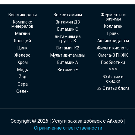
Все минералы
Все витамины
Ферменты и
энзимы
Комплекс
Витамин Д3
минералов
Коллаген
Витамин С
Магний
Травы
Витамины из
Кальций
группы В
Антиоксиданты
Цинк
Витамин К2
Жиры и кислоты
Железо
Мультивитамины
Омега-3 ПНЖК
Хром
Витамин А
Пробиотики
Медь
Витамин Е
* * *
Йод
🎁 Акции и
скидки
Сера
✍ Статьи блога
Селен
Copyright © 2026 | Услуги заказа добавок с Айхерб |
Ограничение ответственности