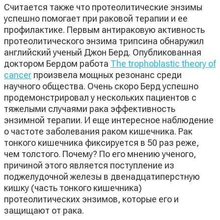
Считается также что протеолитические энзимы
успешно помогает при раковой терапии и ее
профилактике. Первым антираковую активность
протеолитического энзима трипсина обнаружил
английский ученый Джон Берд. Опубликованная
доктором Бердом работа
The trophoblastic theory of
cancer
произвела мощных резонанс среди
научного общества. Очень скоро Берд успешно
продемонстрировал у нескольких пациентов с
тяжелыми случаями рака эффективность
энзимной терапии. И еще интересное наблюдение
о частоте заболевания раком кишечника. Рак
тонкого кишечника фиксируется в 50 раз реже,
чем толстого. Почему? По его мнению ученого,
причиной этого является поступление из
поджелудочной железы в двенадцатиперстную
кишку (часть тонкого кишечника)
протеолитических энзимов, которые его и
защищают от рака.