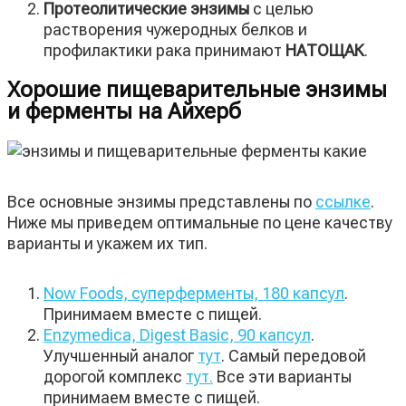
Протеолитические энзимы
с целью
растворения чужеродных белков и
профилактики рака принимают
НАТОЩАК
.
Хорошие пищеварительные энзимы
и ферменты на Айхерб
Все основные энзимы представлены по
ссылке
.
Ниже мы приведем оптимальные по цене качеству
варианты и укажем их тип.
Now Foods, суперферменты, 180 капсул
.
Принимаем вместе с пищей.
Enzymedica, Digest Basic, 90 капсул
.
Улучшенный аналог
тут
. Самый передовой
дорогой комплекс
тут.
Все эти варианты
принимаем вместе с пищей.