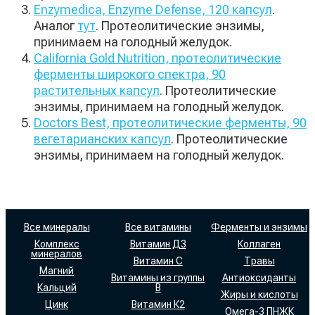
Enzymedica, Enzyme Defense, 120 капсул
.
Аналог
тут
. Протеолитические энзимы,
принимаем на голодный желудок.
California Gold Nutrition, протеолитические
ферменты широкого спектра, 90
растительных капсул
. Протеолитические
энзимы, принимаем на голодный желудок.
Doctors Best, протеолитические ферменты, 90
вегетарианских капсул
. Протеолитические
энзимы, принимаем на голодный желудок.
Все минералы
Все витамины
Ферменты и энзимы
Комплекс
Витамин Д3
Коллаген
минералов
Витамин С
Травы
Магний
Витамины из группы
Антиоксиданты
Кальций
В
Жиры и кислоты
Цинк
Витамин К2
Омега-3 ПНЖК