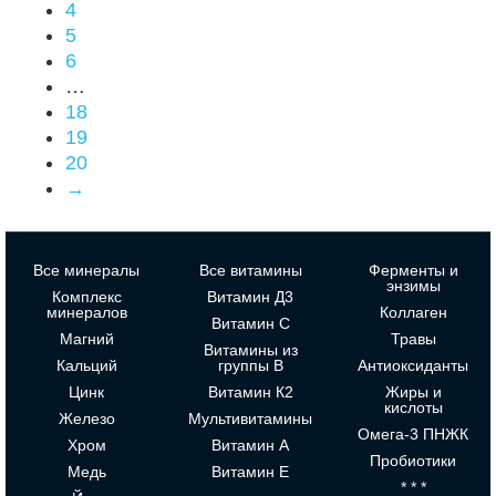
4
5
6
…
18
19
20
→
Все минералы
Все витамины
Ферменты и
энзимы
Комплекс
Витамин Д3
минералов
Коллаген
Витамин С
Магний
Травы
Витамины из
Кальций
группы В
Антиоксиданты
Цинк
Витамин К2
Жиры и
кислоты
Железо
Мультивитамины
Омега-3 ПНЖК
Хром
Витамин А
Пробиотики
Медь
Витамин Е
* * *