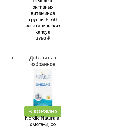
комплекс
активных
витаминов
группы B, 60
вегетарианских
капсул
3780
₽
Добавить в
избранное
В КОРЗИНУ
Nordic Naturals,
омега-3, со