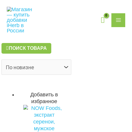
Перейти
Поиск
MAI
к
товаров
содержимому
ME
ПОИСК ТОВАРА
Добавить в
избранное