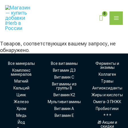
Перейти
Поиск
MAI
к
товаров
содержимому
ME
Товаров, соответствующих вашему запросу, не
обнаружено.
Все минералы
Все витамины
Ферменты и
энзимы
Комплекс
Витамин Д3
минералов
Коллаген
Витамин С
Магний
Травы
Витамины из
Кальций
группы В
Антиоксиданты
Цинк
Витамин К2
Жиры и кислоты
Железо
Мультивитамины
Омега-3 ПНЖК
Хром
Витамин А
Пробиотики
Медь
Витамин Е
* * *
Йод
🎁 Акции и
скидки