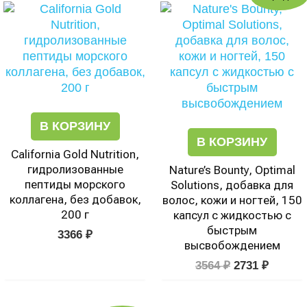
цена
цена:
составляла
2731 ₽.
3564 ₽.
В КОРЗИНУ
В КОРЗИНУ
California Gold Nutrition,
гидролизованные
Nature’s Bounty, Optimal
пептиды морского
Solutions, добавка для
коллагена, без добавок,
волос, кожи и ногтей, 150
200 г
капсул с жидкостью с
быстрым
3366
₽
высвобождением
3564
₽
2731
₽