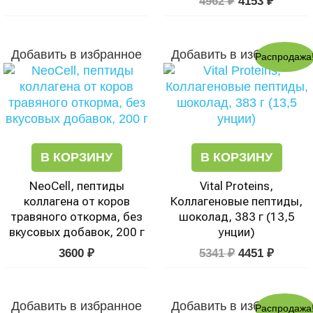
4962
₽
4153
₽
Первоначал
Текущ
Добавить в избранное
Добавить в избранное
Распродажа
цена
цена:
составляла
4451 ₽.
5341 ₽.
В КОРЗИНУ
В КОРЗИНУ
NeoCell, пептиды
Vital Proteins,
коллагена от коров
Коллагеновые пептиды,
травяного откорма, без
шоколад, 383 г (13,5
вкусовых добавок, 200 г
унции)
3600
₽
5341
₽
4451
₽
Первоначал
Текущ
Добавить в избранное
Добавить в избранное
Распродажа