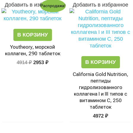
Первоначальная
Текущая
Добавить в избранное
Добавить в избранное
Распродажа!
цена
цена:
составляла
2953 ₽.
4914 ₽.
В КОРЗИНУ
Youtheory, морской
коллаген, 290 таблеток
В КОРЗИНУ
4914
₽
2953
₽
California Gold Nutrition,
пептиды
гидролизованного
коллагена I и III типов с
витамином C, 250
таблеток
4972
₽