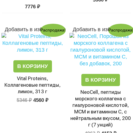
7776
₽
Первоначальная
Текущая
Первоначал
Текущ
Добавить в избранное
Добавить в избранное
Распродажа!
Распродажа
цена
цена:
цена
цена:
составляла
4560 ₽.
составляла
4153 ₽.
5346 ₽.
4962 ₽.
В КОРЗИНУ
Vital Proteins,
В КОРЗИНУ
Коллагеновые пептиды,
лимон, 313 г
NeoCell, пептиды
морского коллагена с
5346
₽
4560
₽
гиалуроновой кислотой,
МСМ и витамином C, с
нейтральным вкусом, 200
г (7 унций)