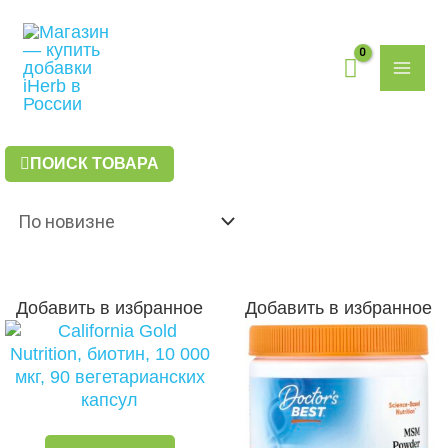
Перейти
Поиск
MAI
к
товаров
содержимому
MEN
ПОИСК ТОВАРА
Добавить в избранное
Добавить в избранное