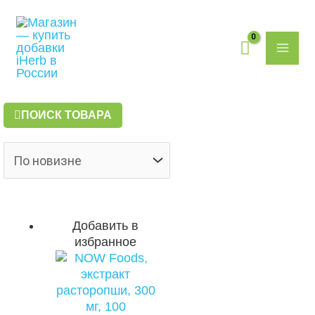
Перейти
Поиск
MAI
к
товаров
содержимому
ME
ПОИСК ТОВАРА
Добавить в
избранное