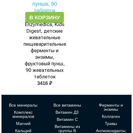
В КОРЗИНУ
Enzymedica, Kids
Digest, детские
жевательные
пищеварительные
ферменты и
энзимы,
фруктовый пунш,
90 жевательных
таблеток
3416
₽
Все минералы
Все витамины
Ферменты и
энзимы
Комплекс
Витамин Д3
минералов
Коллаген
Витамин С
Магний
Травы
Витамины из
Кальций
группы В
Антиоксиданты