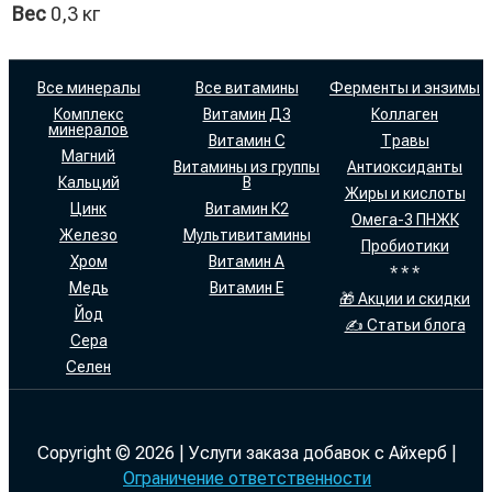
Вес
0,3 кг
Все минералы
Все витамины
Ферменты и энзимы
Комплекс
Витамин Д3
Коллаген
минералов
Витамин С
Травы
Магний
Витамины из группы
Антиоксиданты
Кальций
В
Жиры и кислоты
Цинк
Витамин К2
Омега-3 ПНЖК
Железо
Мультивитамины
Пробиотики
Хром
Витамин А
* * *
Медь
Витамин Е
🎁 Акции и скидки
Йод
✍ Статьи блога
Сера
Селен
Copyright © 2026 | Услуги заказа добавок с Айхерб |
Ограничение ответственности