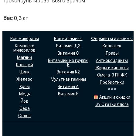
проконсультироваться с врачом.
Вес
0,3 кг
Все минералы
Все витамины
Ферменты и энзимы
Комплекс
Витамин Д3
Коллаген
минералов
Витамин С
Травы
Магний
Витамины из группы
Антиоксиданты
Кальций
В
Жиры и кислоты
Цинк
Витамин К2
Омега-3 ПНЖК
Железо
Мультивитамины
Пробиотики
Хром
Витамин А
* * *
Медь
Витамин Е
Акции и скидки
Йод
✍ Статьи блога
Сера
Селен