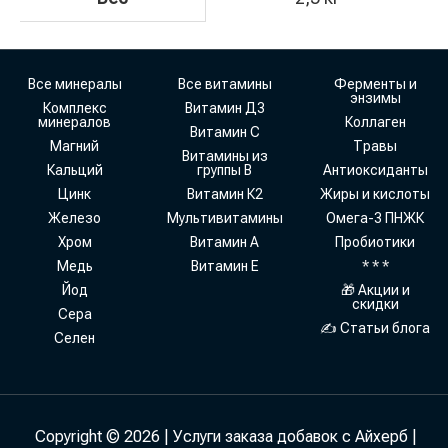
Все минералы
Все витамины
Ферменты и
энзимы
Комплекс
Витамин Д3
минералов
Коллаген
Витамин С
Магний
Травы
Витамины из
Кальций
группы В
Антиоксиданты
Цинк
Витамин К2
Жиры и кислоты
Железо
Мультивитамины
Омега-3 ПНЖК
Хром
Витамин А
Пробиотики
Медь
Витамин Е
* * *
Йод
🎁 Акции и
скидки
Сера
✍ Статьи блога
Селен
Copyright © 2026 | Услуги заказа добавок с Айхерб |