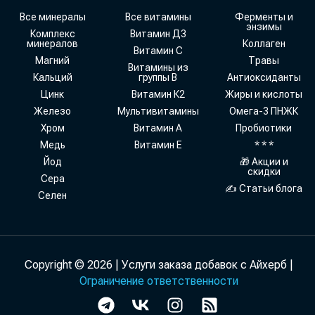
Все минералы
Все витамины
Ферменты и
энзимы
Комплекс
Витамин Д3
минералов
Коллаген
Витамин С
Магний
Травы
Витамины из
Кальций
группы В
Антиоксиданты
Цинк
Витамин К2
Жиры и кислоты
Железо
Мультивитамины
Омега-3 ПНЖК
Хром
Витамин А
Пробиотики
Медь
Витамин Е
* * *
Йод
🎁 Акции и
скидки
Сера
✍ Статьи блога
Селен
Copyright © 2026 | Услуги заказа добавок с Айхерб |
Ограничение ответственности