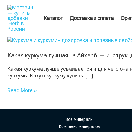
Перейти
Поиск
к
товаров
содержимому
Каталог
Доставка и оплата
Ориг
Какая
куркума
лучшая
Какая куркума лучшая на Айхерб — инструкц
на
Айхерб
Какая куркума лучше усваивается и для чего она
—
куркумы. Какую куркуму купить. […]
инструкция
по
Read More »
приему
Все минералы
Комплекс минералов