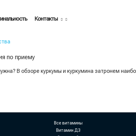
инальность
Контакты
ия по приему
 нужна? В обзоре куркумы и куркумина затронем наиб
Все витамины
Витамин Д3