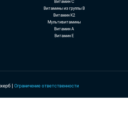
Витамин С
Витамины из группы В
Витамин К2
Мультивитамины
Витамин А
Витамин Е
йхерб |
Ограничение ответственности